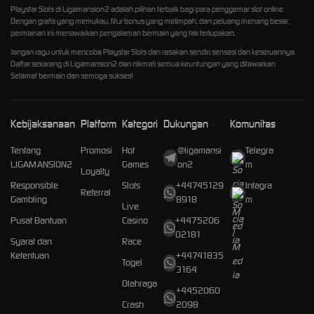
Playstar Slots di Ligamansion2 adalah pilihan terbaik bagi para penggemar slot online.
Dengan grafis yang memukau, fitur bonus yang melimpah, dan peluang menang besar,
permainan ini menawarkan pengalaman bermain yang tak terlupakan.
Jangan ragu untuk mencoba Playstar Slots dan rasakan sendiri sensasi dan keseruannya.
Daftar sekarang di Ligamansion2 dan nikmati semua keuntungan yang ditawarkan.
Selamat bermain dan semoga sukses!
Kebijaksanaan
Platform
Kategori
Dukungan
Komunitas
Tentang
Promosi
Hot
@ligamansi
Telegra
LIGAMANSION2
Games
on2
m
Loyalty
Responsible
Slots
+44745129
Intagra
Referral
Gambling
8918
m
Live
Pusat Bantuan
Casino
+4475206
02181
Syarat dan
Race
Ketentuan
+44741835
Togel
3164
Olahraga
+4452060
Crash
2098