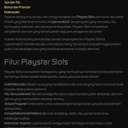
Tips dan Trik
Bonus dan Promosi
Kesimpulan
Selamat datang di dunia seru dan menguntungkan dari
Playstar Slots
, permainan slot online
terbaik yang bisa Anda temukan di
Ligamansion2
. Dengan grafis yang memukau, fitur
bonus yang melimpah, dan peluang menang besar, Playstar Slots menawarkan
pengalaman bermain yang tak terlupakan bagi para penggemar slot online.
Apakah Anda seorang pemula atau pemain berpengalaman, Playstar Slots di
Ligamansion2 memiliki sesuatu untuk semua orang. Dari jackpot progresif hingga putaran
gratis, mari kita jelajahi apa yang membuat permainan ini begitu istimewa.
Fitur Playstar Slots
Playstar Slots menawarkan berbagai fitur yang membuatnya menonjol di antara permainan
slot lainnya. Berikut adalah beberapa fitur utama yang bisa Anda nikmati:
Grafis Memukau:
Desain visual yang menakjubkan dan animasi yang halus membuat Anda
terpukau sejak putaran pertama.
Fitur Bonus Menarik:
Nikmati berbagai fitur bonus seperti putaran gratis, simbol liar, dan mini-
games yang meningkatkan peluang menang.
Jackpot Progresif:
Kesempatan untuk memenangkan jackpot besar yang terus bertambah
seiring waktu.
Kompatibilitas Multi-Platform:
Bermain di desktop, tablet, atau ponsel Anda tanpa
kehilangan kualitas.
Keamanan Terjamin:
Ligamansion2 menggunakan teknologi enkripsi terbaru untuk