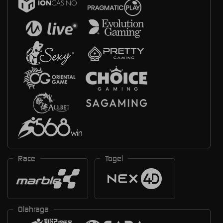
Race
Togel
Olahraga