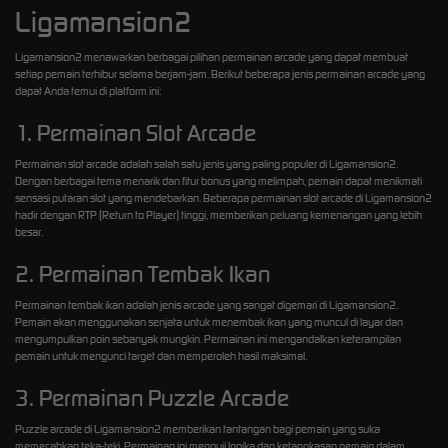
Ligamansion2
Ligamansion2 menawarkan berbagai pilihan permainan arcade yang dapat membuat
setiap pemain terhibur selama berjam-jam. Berikut beberapa jenis permainan arcade yang
dapat Anda temui di platform ini:
1. Permainan Slot Arcade
Permainan slot arcade adalah salah satu jenis yang paling populer di Ligamansion2.
Dengan berbagai tema menarik dan fitur bonus yang melimpah, pemain dapat menikmati
sensasi putaran slot yang mendebarkan. Beberapa permainan slot arcade di Ligamansion2
hadir dengan RTP (Return to Player) tinggi, memberikan peluang kemenangan yang lebih
besar.
2. Permainan Tembak Ikan
Permainan tembak ikan adalah jenis arcade yang sangat digemari di Ligamansion2.
Pemain akan menggunakan senjata untuk menembak ikan yang muncul di layar dan
mengumpulkan poin sebanyak mungkin. Permainan ini mengandalkan keterampilan
pemain untuk mengunci target dan memperoleh hasil maksimal.
3. Permainan Puzzle Arcade
Puzzle arcade di Ligamansion2 memberikan tantangan bagi pemain yang suka
memecahkan teka-teki. Permainan ini menguji logika dan ketangkasan pemain dalam