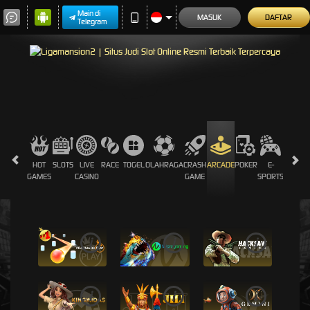
Main di
MASUK
DAFTAR
Telegram
HOT
SLOTS
LIVE
RACE
TOGEL
OLAHRAGA
CRASH
ARCADE
POKER
E-
SABUN
GAMES
CASINO
GAME
SPORTS
AYAM
i
i
i
i
i
i