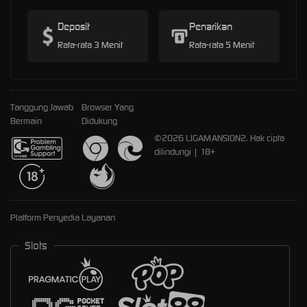
Deposit
Penarikan
Rata-rata 3 Menit
Rata-rata 5 Menit
Tanggung Jawab
Browser Yang
Bermain
Didukung
©2026 LIGAMANSION2. Hak cipta
dilindungi | 18+
Platform Penyedia Layanan
Slots