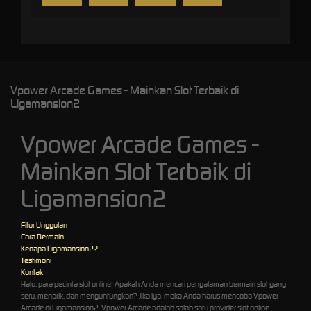
Vpower Arcade Games - Mainkan Slot Terbaik di
Ligamansion2
Vpower Arcade Games -
Mainkan Slot Terbaik di
Ligamansion2
Fitur Unggulan
Cara Bermain
Kenapa Ligamansion2?
Testimoni
Kontak
Halo, para pecinta slot online! Apakah Anda mencari pengalaman bermain slot yang
seru, menarik, dan menguntungkan? Jika iya, maka Anda harus mencoba Vpower
Arcade di Ligamansion2. Vpower Arcade adalah salah satu provider slot online