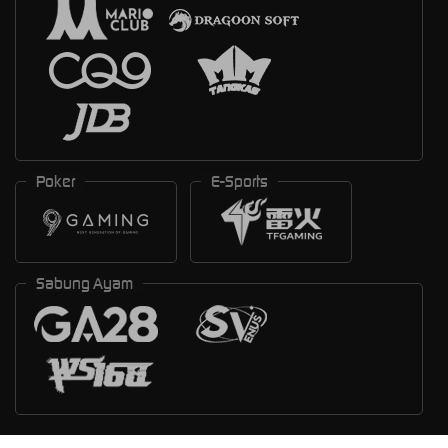
Poker
E-Sports
Sabung Ayam