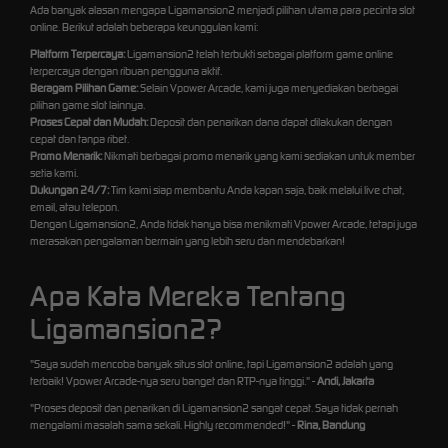
Ada banyak alasan mengapa Ligamansion2 menjadi pilihan utama para pecinta slot
online. Berikut adalah beberapa keunggulan kami:
Platform Terpercaya:
Ligamansion2 telah terbukti sebagai platform game online
terpercaya dengan ribuan pengguna aktif.
Beragam Pilihan Game:
Selain Vpower Arcade, kami juga menyediakan berbagai
pilihan game slot lainnya.
Proses Cepat dan Mudah:
Deposit dan penarikan dana dapat dilakukan dengan
cepat dan tanpa ribet.
Promo Menarik:
Nikmati berbagai promo menarik yang kami sediakan untuk member
setia kami.
Dukungan 24/7:
Tim kami siap membantu Anda kapan saja, baik melalui live chat,
email, atau telepon.
Dengan Ligamansion2, Anda tidak hanya bisa menikmati Vpower Arcade, tetapi juga
merasakan pengalaman bermain yang lebih seru dan mendebarkan!
Apa Kata Mereka Tentang
Ligamansion2?
"Saya sudah mencoba banyak situs slot online, tapi Ligamansion2 adalah yang
terbaik! Vpower Arcade-nya seru banget dan RTP-nya tinggi." -
Andi, Jakarta
"Proses deposit dan penarikan di Ligamansion2 sangat cepat. Saya tidak pernah
mengalami masalah sama sekali. Highly recommended!" -
Rina, Bandung