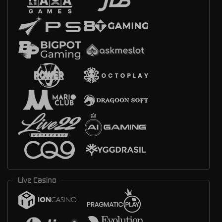
Live Casino