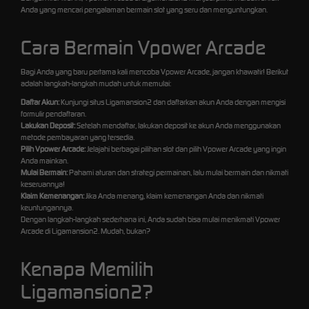
Anda yang mencari pengalaman bermain slot yang seru dan menguntungkan.
Cara Bermain Vpower Arcade
Bagi Anda yang baru pertama kali mencoba Vpower Arcade, jangan khawatir! Berikut
adalah langkah-langkah mudah untuk memulai:
Daftar Akun:
Kunjungi situs Ligamansion2 dan daftarkan akun Anda dengan mengisi
formulir pendaftaran.
Lakukan Deposit:
Setelah mendaftar, lakukan deposit ke akun Anda menggunakan
metode pembayaran yang tersedia.
Pilih Vpower Arcade:
Jelajahi berbagai pilihan slot dan pilih Vpower Arcade yang ingin
Anda mainkan.
Mulai Bermain:
Pahami aturan dan strategi permainan, lalu mulai bermain dan nikmati
keseruannya!
Klaim Kemenangan:
Jika Anda menang, klaim kemenangan Anda dan nikmati
keuntungannya.
Dengan langkah-langkah sederhana ini, Anda sudah bisa mulai menikmati Vpower
Arcade di Ligamansion2. Mudah, bukan?
Kenapa Memilih
Ligamansion2?