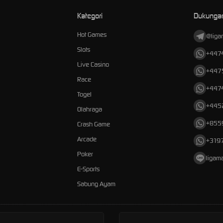
Kategori
Dukunga
Hot Games
@liga
Slots
+447
Live Casino
+447
Race
+447
Togel
+445
Olahraga
+855
Crash Game
Arcade
+319
Poker
ligam
E-Sports
Sabung Ayam