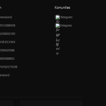
n
Komunitas
mansion2
Telegram
451298918
Intagram
520602181
418353164
20602098
90698883
7010227038
ansion2