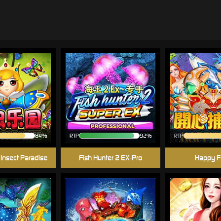
84%
RTP
92%
RTP
 Insect Paradise
Fish Hunter 2 EX-Pro
Happy F