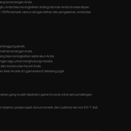
luang kemenangan Anda.
gitu, Anda bisa meningkatkan strategi bermain Anda di masa depan.
sti 100% berhasil, namun dengan latihan dan pengalaman, Anda bisa
bertanggung jawab.
ikmati kemenangan Anda.
yang bisa meningkatkan saldo akun Anda.
jangan ragu untuk menghubungi mereka.
e dan menemukan favorit Anda.
ain Joker Arcade di Ligamansion2 sekarang juga!
ainan yang mudah dipahami, game ini cocok untuk semua kalangan.
terjamin, proses cepat, bonus menarik, dan customer service 24/7. Jadi,