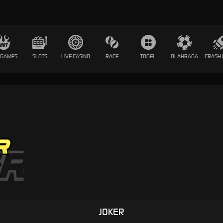
 GAMES
SLOTS
LIVE CASINO
RACE
TOGEL
OLAHRAGA
CRASH
JOKER