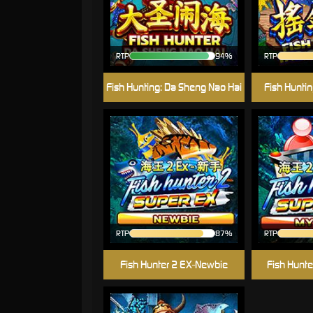
RTP
94%
RTP
Fish Hunting: Da Sheng Nao Hai
Fish Huntin
RTP
87%
RTP
Fish Hunter 2 EX-Newbie
Fish Hunte