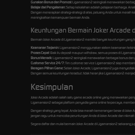
Gunakan Bonus dan Promosi:
Ligamansion2 seringkali menawarkan berbag
Belajar dari Pengalaman:
Setiap kekalahan adalah pelajaran berharga. Anal
Dengan menerapkan strategi-strategi di atas, peluang Anda untuk meraih k
meningkatkan kemampuan bermain Anda.
Keuntungan Bermain Joker Arcade 
Bermain Joker Arcade di Ligamansion2 memiliki banyak keuntungan yang ti
Keamanan Terjamin:
Ligamansion2 menggunakan sistem keamanan terkini y
Proses Cepat:
Baik itu deposit maupun withdraw, semua proses di Ligama
Bonus Menarik:
Ligamansion2 seringkali menawarkan berbagai bonus dan pr
Customer Service 24/7:
Tim customer service Ligamansion2 siap membantu
Beragam Pilihan Game:
Selain Joker Arcade, Ligamansion2 juga menyediak
Dengan semua keuntungan tersebut, tidak heran jika Ligamansion2 menjadi p
Kesimpulan
Joker Arcade adalah salah satu game arcade online yang menawarkan pe
Ligamansion2 sebagai platform penyedia game online terpercaya, memb
Dengan strategi yang tepat, Anda bisa meraih kemenangan besar di Joker A
jangan ragu untuk mencoba peruntungan Anda di Joker Arcade dan nikmat
Segera daftar dan mulai bermain Joker Arcade di Ligamansion2 sekarang j