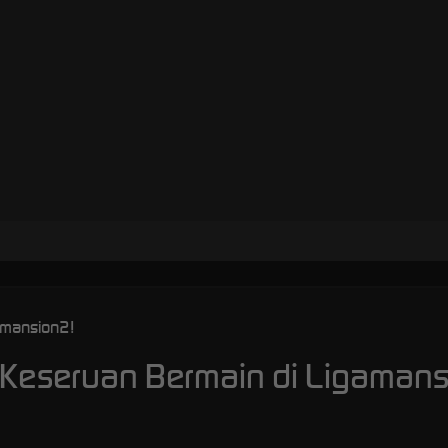
amansion2!
 Keseruan Bermain di Ligamans