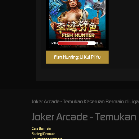
RTP
81%
Fish Hunting: Li Kui Pi Yu
Joker Arcade - Temukan Keseruan Bermain di Lig
Joker Arcade - Temukan
Cara Bermain
Strategi Bermain